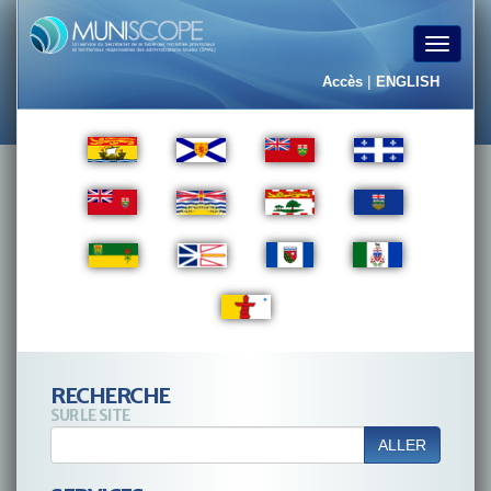
Toggle
navigat
|
Accès
ENGLISH
RECHERCHE
SUR LE SITE
ALLER