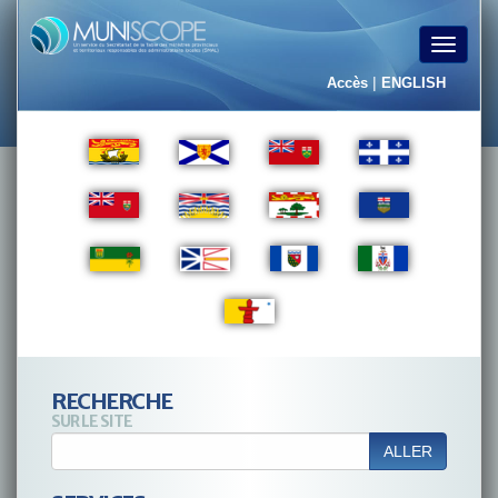
Toggle
navigat
|
Accès
ENGLISH
RECHERCHE
SUR LE SITE
ALLER